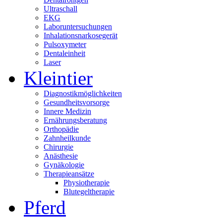
Ultraschall
EKG
Laboruntersuchungen
Inhalationsnarkosegerät
Pulsoxymeter
Dentaleinheit
Laser
Kleintier
Diagnostikmöglichkeiten
Gesundheitsvorsorge
Innere Medizin
Ernährungsberatung
Orthopädie
Zahnheilkunde
Chirurgie
Anästhesie
Gynäkologie
Therapieansätze
Physiotherapie
Blutegeltherapie
Pferd